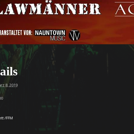
ails
rz 8, 2019
00
tt /FFM