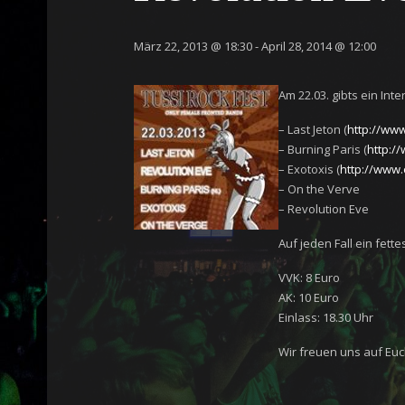
März 22, 2013 @ 18:30
-
April 28, 2014 @ 12:00
Am 22.03. gibts ein In
– Last Jeton (
http://www
– Burning Paris (
http:/
– Exotoxis (
http://www.
– On the Verve
– Revolution Eve
Auf jeden Fall ein fett
VVK: 8 Euro
AK: 10 Euro
Einlass: 18.30 Uhr
Wir freuen uns auf Euc