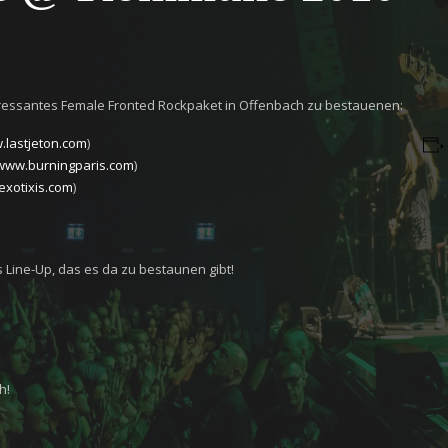
teressantes Female Fronted Rockpaket in Offenbach zu bestauenen:
.lastjeton.com
)
/www.burningparis.com
)
exotixis.com
)
es Line-Up, das es da zu bestaunen gibt!
h!